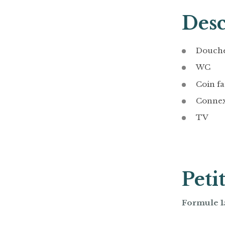
Desc
Douche
WC
Coin fa
Connex
TV
Peti
Formule 15