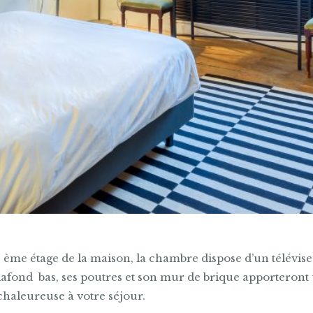
Accueil
Les chambres
Coin bagels
Les environs
Contact
Réservation
3 ème étage de la maison, la chambre dispose d’un télévis
plafond bas, ses poutres et son mur de brique apporteront
haleureuse à votre séjour.